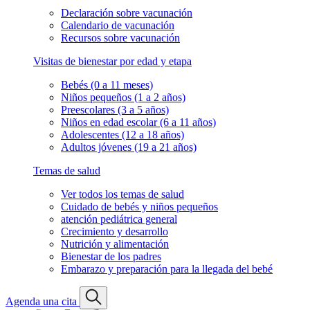
Declaración sobre vacunación
Calendario de vacunación
Recursos sobre vacunación
Visitas de bienestar por edad y etapa
Bebés (0 a 11 meses)
Niños pequeños (1 a 2 años)
Preescolares (3 a 5 años)
Niños en edad escolar (6 a 11 años)
Adolescentes (12 a 18 años)
Adultos jóvenes (19 a 21 años)
Temas de salud
Ver todos los temas de salud
Cuidado de bebés y niños pequeños
atención pediátrica general
Crecimiento y desarrollo
Nutrición y alimentación
Bienestar de los padres
Embarazo y preparación para la llegada del bebé
Agenda una cita