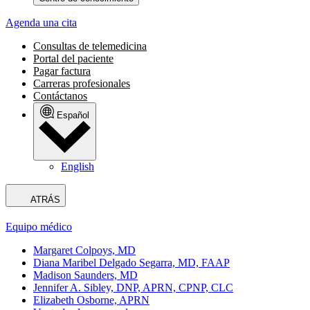
Agenda una cita
Consultas de telemedicina
Portal del paciente
Pagar factura
Carreras profesionales
Contáctanos
Español
English
ATRÁS
Equipo médico
Margaret Colpoys, MD
Diana Maribel Delgado Segarra, MD, FAAP
Madison Saunders, MD
Jennifer A. Sibley, DNP, APRN, CPNP, CLC
Elizabeth Osborne, APRN