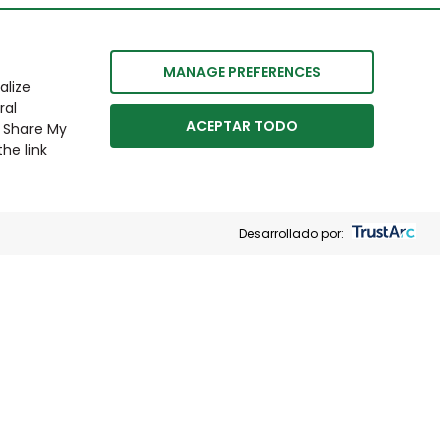
MANAGE PREFERENCES
alize
ral
ACEPTAR TODO
r Share My
he link
Desarrollado por: