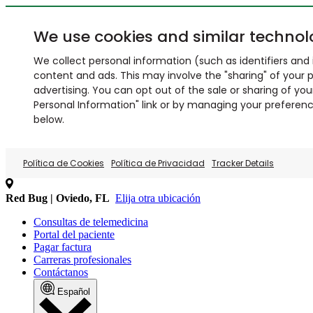
We use cookies and similar technol
We collect personal information (such as identifiers and i
content and ads. This may involve the "sharing" of your p
advertising. You can opt out of the sale or sharing of you
Personal Information" link or by managing your preferences
below.
Política de Cookies
Política de Privacidad
Tracker Details
Red Bug | Oviedo, FL
Elija otra ubicación
Consultas de telemedicina
Portal del paciente
Pagar factura
Carreras profesionales
Contáctanos
Español