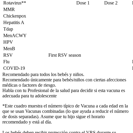
Rotavirus**
Dose 1
Dose 2
MMR
Chickenpox
Hepatitis A
Tdap
MenACWY
HPV
MenB
RSV
First RSV season
Flu
COVID-19
Recomendado para todos los bebés y niños.
Recomendado únicamente para bebés/niños con ciertas afecciones
médicas o factores de riesgo.
Habla con tu Profesional de la salud para decidir si esta vacuna es
adecuada para tu adolescente
*Este cuadro muestra el número típico de Vacuna a cada edad en la
que se usan Vacunas combinadas (lo que ayuda a reducir el número
de dosis separadas). Asume que tu hijo sigue el horario
recomendado y está al día.
Los bebés deben recibir protección contra el VRS durante su