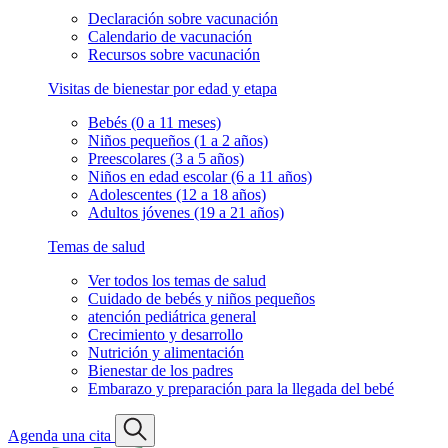
Declaración sobre vacunación
Calendario de vacunación
Recursos sobre vacunación
Visitas de bienestar por edad y etapa
Bebés (0 a 11 meses)
Niños pequeños (1 a 2 años)
Preescolares (3 a 5 años)
Niños en edad escolar (6 a 11 años)
Adolescentes (12 a 18 años)
Adultos jóvenes (19 a 21 años)
Temas de salud
Ver todos los temas de salud
Cuidado de bebés y niños pequeños
atención pediátrica general
Crecimiento y desarrollo
Nutrición y alimentación
Bienestar de los padres
Embarazo y preparación para la llegada del bebé
Agenda una cita