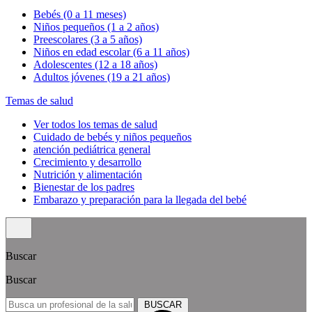
Bebés (0 a 11 meses)
Niños pequeños (1 a 2 años)
Preescolares (3 a 5 años)
Niños en edad escolar (6 a 11 años)
Adolescentes (12 a 18 años)
Adultos jóvenes (19 a 21 años)
Temas de salud
Ver todos los temas de salud
Cuidado de bebés y niños pequeños
atención pediátrica general
Crecimiento y desarrollo
Nutrición y alimentación
Bienestar de los padres
Embarazo y preparación para la llegada del bebé
Buscar
Buscar
BUSCAR