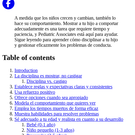
A medida que los niños crecen y cambian, también lo
hace su comportamiento. Mostrar a tu hijo a comportar
adecuadamente es una tarea que requiere tiempo y
paciencia, y Pediatric Associates está aquí para ayudar.
Sigue leyendo para aprender cómo disciplinar a tu hijo
y gestionar eficazmente los problemas de conducta.
Table of contents
Introduction
La disciplina es mostrar, no castigar
Disciplina vs. castigo
Establece reglas y expectativas claras y consistentes
Usa refuerzo positivo
Ofrece opciones cuando sea apropiado
Modela el comportamiento que quieres ver
Emplea los tiempos muertos de forma eficaz
Muestra habilidades para resolver problemas
Sé adecuado a tu edad y realista en cuanto a su desarrollo
Bebé (0-1 año)
Niño pequeño (1-3 años)