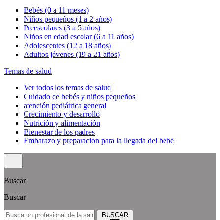
Bebés (0 a 11 meses)
Niños pequeños (1 a 2 años)
Preescolares (3 a 5 años)
Niños en edad escolar (6 a 11 años)
Adolescentes (12 a 18 años)
Adultos jóvenes (19 a 21 años)
Temas de salud
Ver todos los temas de salud
Cuidado de bebés y niños pequeños
atención pediátrica general
Crecimiento y desarrollo
Nutrición y alimentación
Bienestar de los padres
Embarazo y preparación para la llegada del bebé
Buscar
Buscar
BUSCAR