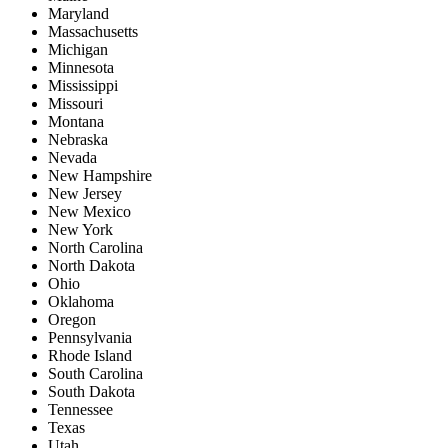
Maryland
Massachusetts
Michigan
Minnesota
Mississippi
Missouri
Montana
Nebraska
Nevada
New Hampshire
New Jersey
New Mexico
New York
North Carolina
North Dakota
Ohio
Oklahoma
Oregon
Pennsylvania
Rhode Island
South Carolina
South Dakota
Tennessee
Texas
Utah