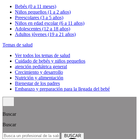
Bebés (0 a 11 meses)
Niños pequeños (1 a 2 años)
Preescolares (3 a 5 años)
Niños en edad escolar (6 a 11 años)
Adolescentes (12 a 18 años)
Adultos jóvenes (19 a 21 años)
Temas de salud
Ver todos los temas de salud
Cuidado de bebés y niños pequeños
atención pediátrica general
Crecimiento y desarrollo
Nutrición y alimentación
Bienestar de los padres
Embarazo y preparación para la llegada del bebé
Buscar
Buscar
BUSCAR