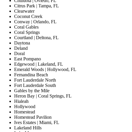
Chuluota | Oviedo, FL
Citrus Park | Tampa, FL
Clearwater
Coconut Creek
Conway | Orlando, FL
Coral Gables
Coral Springs
Courtland | Deltona, FL
Daytona
Deland
Doral
East Pompano
Edgewood | Lakeland, FL
Emerald Woods | Hollywood, FL
Fernandina Beach
Fort Lauderdale North
Fort Lauderdale South
Gables by the Mile
Heron Bay | Coral Springs, FL
Hialeah
Hollywood
Homestead
Homestead Pavilion
Ives Estates | Miami, FL
Lakeland Hills