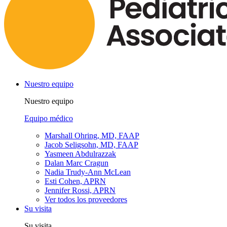
Nuestro equipo
Nuestro equipo
Equipo médico
Marshall Ohring, MD, FAAP
Jacob Seligsohn, MD, FAAP
Yasmeen Abdulrazzak
Dalan Marc Cragun
Nadia Trudy-Ann McLean
Esti Cohen, APRN
Jennifer Rossi, APRN
Ver todos los proveedores
Su visita
Su visita