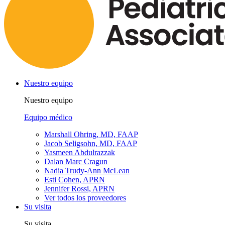
Nuestro equipo
Nuestro equipo
Equipo médico
Marshall Ohring, MD, FAAP
Jacob Seligsohn, MD, FAAP
Yasmeen Abdulrazzak
Dalan Marc Cragun
Nadia Trudy-Ann McLean
Esti Cohen, APRN
Jennifer Rossi, APRN
Ver todos los proveedores
Su visita
Su visita