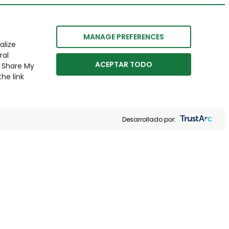
MANAGE PREFERENCES
alize
ral
ACEPTAR TODO
r Share My
he link
Desarrollado por: