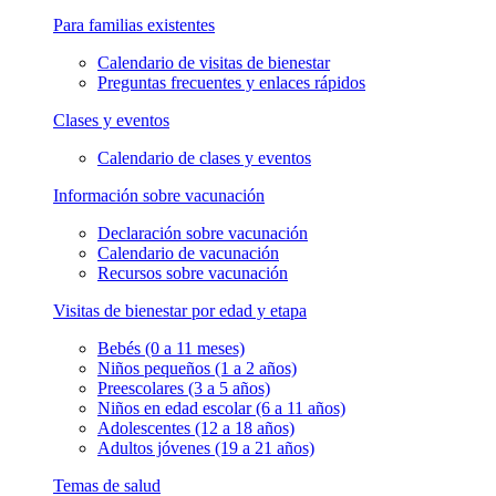
Para familias existentes
Calendario de visitas de bienestar
Preguntas frecuentes y enlaces rápidos
Clases y eventos
Calendario de clases y eventos
Información sobre vacunación
Declaración sobre vacunación
Calendario de vacunación
Recursos sobre vacunación
Visitas de bienestar por edad y etapa
Bebés (0 a 11 meses)
Niños pequeños (1 a 2 años)
Preescolares (3 a 5 años)
Niños en edad escolar (6 a 11 años)
Adolescentes (12 a 18 años)
Adultos jóvenes (19 a 21 años)
Temas de salud