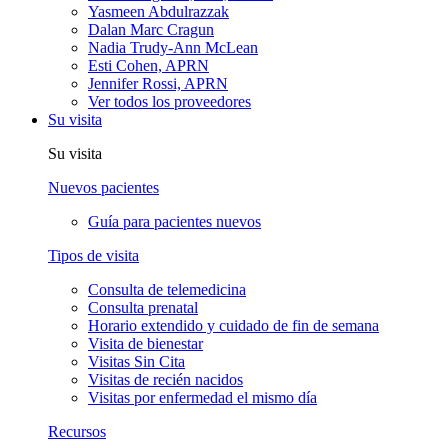
Yasmeen Abdulrazzak
Dalan Marc Cragun
Nadia Trudy-Ann McLean
Esti Cohen, APRN
Jennifer Rossi, APRN
Ver todos los proveedores
Su visita
Su visita
Nuevos pacientes
Guía para pacientes nuevos
Tipos de visita
Consulta de telemedicina
Consulta prenatal
Horario extendido y cuidado de fin de semana
Visita de bienestar
Visitas Sin Cita
Visitas de recién nacidos
Visitas por enfermedad el mismo día
Recursos