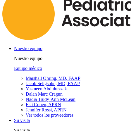
Nuestro equipo
Nuestro equipo
Equipo médico
Marshall Ohring, MD, FAAP
Jacob Seligsohn, MD, FAAP
Yasmeen Abdulrazzak
Dalan Marc Cragun
Nadia Trudy-Ann McLean
Esti Cohen, APRN
Jennifer Rossi, APRN
Ver todos los proveedores
Su visita
Su visita