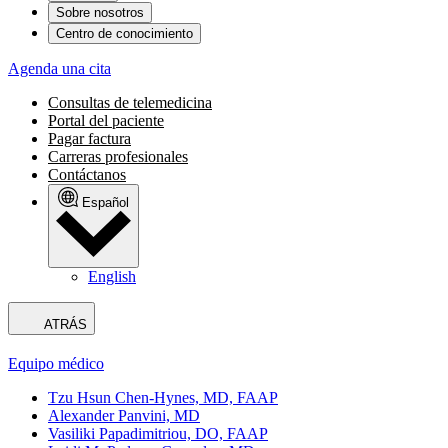
Sobre nosotros
Centro de conocimiento
Agenda una cita
Consultas de telemedicina
Portal del paciente
Pagar factura
Carreras profesionales
Contáctanos
Español
English
ATRÁS
Equipo médico
Tzu Hsun Chen-Hynes, MD, FAAP
Alexander Panvini, MD
Vasiliki Papadimitriou, DO, FAAP