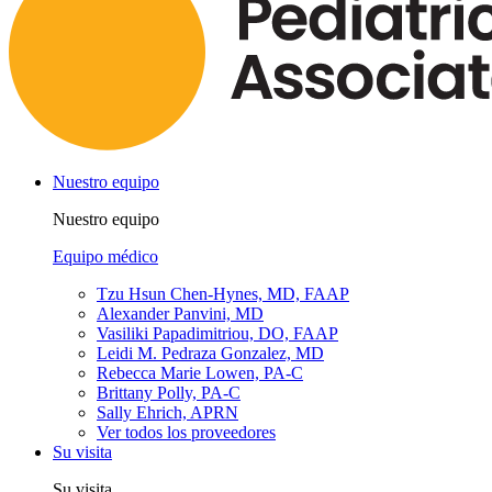
Nuestro equipo
Nuestro equipo
Equipo médico
Tzu Hsun Chen-Hynes, MD, FAAP
Alexander Panvini, MD
Vasiliki Papadimitriou, DO, FAAP
Leidi M. Pedraza Gonzalez, MD
Rebecca Marie Lowen, PA-C
Brittany Polly, PA-C
Sally Ehrich, APRN
Ver todos los proveedores
Su visita
Su visita