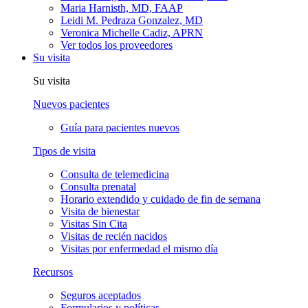
Maria Harnisth, MD, FAAP
Leidi M. Pedraza Gonzalez, MD
Veronica Michelle Cadiz, APRN
Ver todos los proveedores
Su visita
Su visita
Nuevos pacientes
Guía para pacientes nuevos
Tipos de visita
Consulta de telemedicina
Consulta prenatal
Horario extendido y cuidado de fin de semana
Visita de bienestar
Visitas Sin Cita
Visitas de recién nacidos
Visitas por enfermedad el mismo día
Recursos
Seguros aceptados
Formularios y políticas