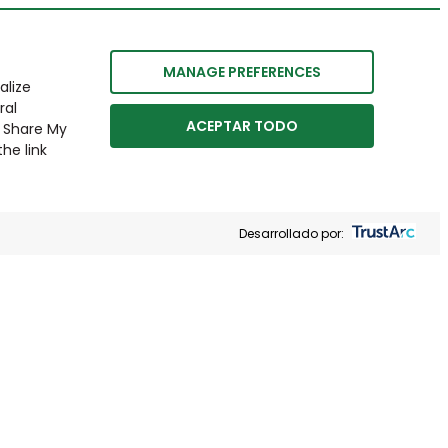
MANAGE PREFERENCES
alize
ral
ACEPTAR TODO
r Share My
he link
Desarrollado por: