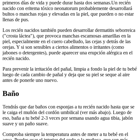
primeros días de vida y puede durar hasta dos semanas.
Un recién
nacido con eritema tóxico neonatorum probablemente desarrollará
bultos o manchas rojas y elevadas en la piel, que pueden o no estar
llenas de pus.
Los recién nacidos también pueden desarrollar dermatitis seborreica
("crosta láctea"), que provoca manchas escamosas amarillas en la
piel, especialmente en el cuero cabelludo, las cejas y detrás de las
orejas. Y si son sensibles a ciertos alimentos o irritantes (como
jabones o detergentes), puede aparecer una erupción alérgica en el
recién nacido.
Para prevenir la irritación del pañal, limpia a fondo la piel de tu bebé
luego de cada cambio de pañal y deja que su piel se seque al aire
antes de ponerle uno nuevo.
Baño
Tendrás que dar baños con esponjas a tu recién nacido hasta que se
le caiga el muñón del cordón umbilical (ver más abajo). Luego de
eso, baña a tu bebé 2-3 veces por semana usando agua tibia, jabón
suave y un paño suave.
Comproba siempre la temperatura antes de meter a tu bebé en el
agua. Puedes usar el interior del codo o la muñeca, que son más