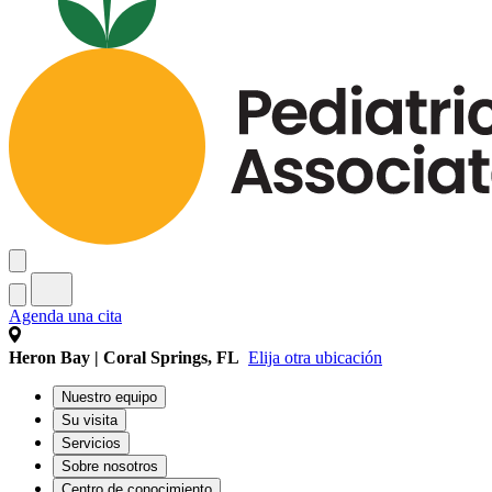
Agenda una cita
Heron Bay | Coral Springs, FL
Elija otra ubicación
Nuestro equipo
Su visita
Servicios
Sobre nosotros
Centro de conocimiento