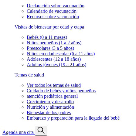
Declaración sobre vacunación
Calendario de vacunación
Recursos sobre vacunación
Visitas de bienestar por edad y etapa
Bebés (0 a 11 meses)
Niños pequeños (1 a 2 años)
Preescolares (3 a 5 años)
Niños en edad escolar (6 a 11 años)
Adolescentes (12 a 18 años)
Adultos jóvenes (19 a 21 años)
Temas de salud
Ver todos los temas de salud
Cuidado de bebés y niños pequeños
atención pediátrica general
Crecimiento y desarrollo
Nutrición y alimentación
Bienestar de los padres
Embarazo y preparación para la llegada del bebé
Agenda una cita