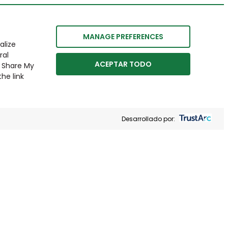
MANAGE PREFERENCES
alize
ral
ACEPTAR TODO
r Share My
he link
Desarrollado por: