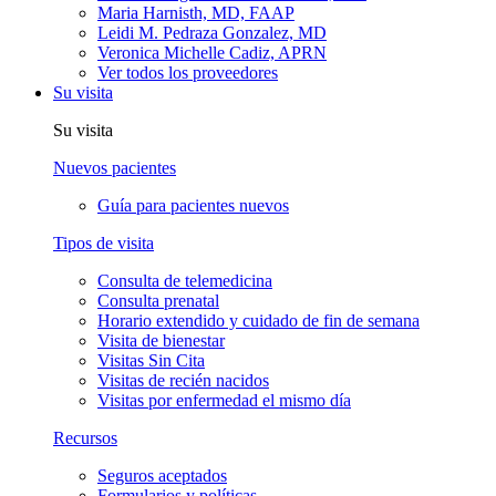
Maria Harnisth, MD, FAAP
Leidi M. Pedraza Gonzalez, MD
Veronica Michelle Cadiz, APRN
Ver todos los proveedores
Su visita
Su visita
Nuevos pacientes
Guía para pacientes nuevos
Tipos de visita
Consulta de telemedicina
Consulta prenatal
Horario extendido y cuidado de fin de semana
Visita de bienestar
Visitas Sin Cita
Visitas de recién nacidos
Visitas por enfermedad el mismo día
Recursos
Seguros aceptados
Formularios y políticas