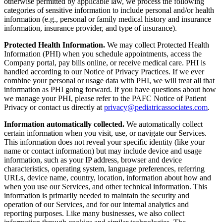
otherwise permitted by applicable law, we process the following
categories of sensitive information to include personal and/or health
information (e.g., personal or family medical history and insurance
information, insurance provider, and type of insurance).
Protected Health Information.
We may collect Protected Health
Information (PHI) when you schedule appointments, access the
Company portal, pay bills online, or receive medical care. PHI is
handled according to our Notice of Privacy Practices. If we ever
combine your personal or usage data with PHI, we will treat all that
information as PHI going forward. If you have questions about how
we manage your PHI, please refer to the PAFC Notice of Patient
Privacy or contact us directly at
privacy@pediatricassociates.com
.
Information automatically collected.
We automatically collect
certain information when you visit, use, or navigate our Services.
This information does not reveal your specific identity (like your
name or contact information) but may include device and usage
information, such as your IP address, browser and device
characteristics, operating system, language preferences, referring
URLs, device name, country, location, information about how and
when you use our Services, and other technical information. This
information is primarily needed to maintain the security and
operation of our Services, and for our internal analytics and
reporting purposes. Like many businesses, we also collect