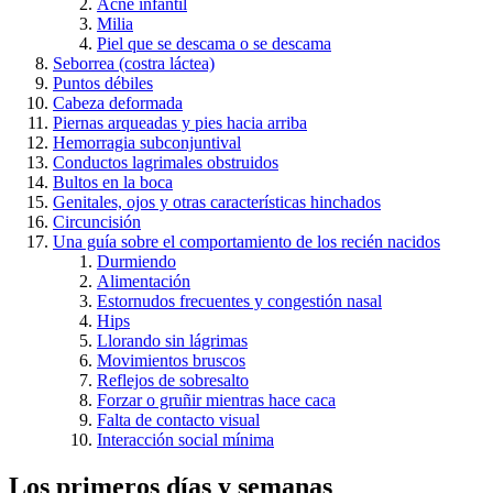
Acné infantil
Milia
Piel que se descama o se descama
Seborrea (costra láctea)
Puntos débiles
Cabeza deformada
Piernas arqueadas y pies hacia arriba
Hemorragia subconjuntival
Conductos lagrimales obstruidos
Bultos en la boca
Genitales, ojos y otras características hinchados
Circuncisión
Una guía sobre el comportamiento de los recién nacidos
Durmiendo
Alimentación
Estornudos frecuentes y congestión nasal
Hips
Llorando sin lágrimas
Movimientos bruscos
Reflejos de sobresalto
Forzar o gruñir mientras hace caca
Falta de contacto visual
Interacción social mínima
Los primeros días y semanas