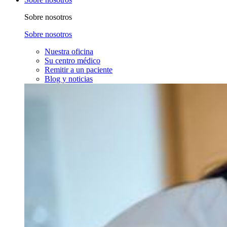
Sobre nosotros
Sobre nosotros
Nuestra oficina
Su centro médico
Remitir a un paciente
Blog y noticias