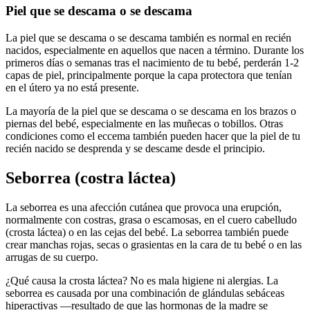
Piel que se descama o se descama
La piel que se descama o se descama también es normal en recién
nacidos, especialmente en aquellos que nacen a término.
Durante los
primeros días o semanas tras el nacimiento de tu bebé, perderán 1-2
capas de piel, principalmente porque la capa protectora que tenían
en el útero ya no está presente.
La mayoría de la piel que se descama o se descama en los brazos o
piernas del bebé, especialmente en las muñecas o tobillos. Otras
condiciones como el eccema también pueden hacer que la piel de tu
recién nacido se desprenda y se descame desde el principio.
Seborrea (costra láctea)
La seborrea es una afección cutánea que provoca una erupción,
normalmente con costras, grasa o escamosas, en el cuero cabelludo
(crosta láctea) o en las cejas del bebé. La seborrea también puede
crear manchas rojas, secas o grasientas en la cara de tu bebé o en las
arrugas de su cuerpo.
¿Qué causa la crosta láctea? No es mala higiene ni alergias. La
seborrea es causada por una combinación de glándulas sebáceas
hiperactivas —resultado de que las hormonas de la madre se