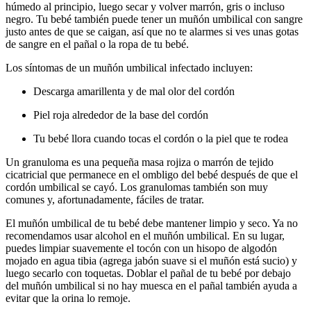
húmedo al principio, luego secar y volver marrón, gris o incluso
negro. Tu bebé también puede tener un muñón umbilical con sangre
justo antes de que se caigan, así que no te alarmes si ves unas gotas
de sangre en el pañal o la ropa de tu bebé.
Los síntomas de un muñón umbilical infectado incluyen:
Descarga amarillenta y de mal olor del cordón
Piel roja alrededor de la base del cordón
Tu bebé llora cuando tocas el cordón o la piel que te rodea
Un granuloma es una pequeña masa rojiza o marrón de tejido
cicatricial que permanece en el ombligo del bebé después de que el
cordón umbilical se cayó. Los granulomas también son muy
comunes y, afortunadamente, fáciles de tratar.
El muñón umbilical de tu bebé debe mantener limpio y seco. Ya no
recomendamos usar alcohol en el muñón umbilical. En su lugar,
puedes limpiar suavemente el tocón con un hisopo de algodón
mojado en agua tibia (agrega jabón suave si el muñón está sucio) y
luego secarlo con toquetas. Doblar el pañal de tu bebé por debajo
del muñón umbilical si no hay muesca en el pañal también ayuda a
evitar que la orina lo remoje.