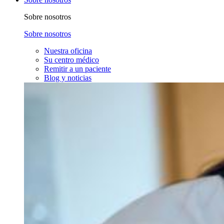
Sobre nosotros
Sobre nosotros
Nuestra oficina
Su centro médico
Remitir a un paciente
Blog y noticias