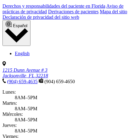
Derechos y responsabilidades del paciente en Florida
Aviso de
prácticas de privacidad
Derivaciones de pacientes
Mapa del sitio
Declaración de privacidad del sitio web
Español
English
1215 Dunn Avenue # 3
Jacksonville, FL 32218
(904) 659-4635
(904) 659-4650
Lunes:
8AM–5PM
Martes:
8AM–5PM
Miércoles:
8AM–5PM
Jueves:
8AM–5PM
Viernes: