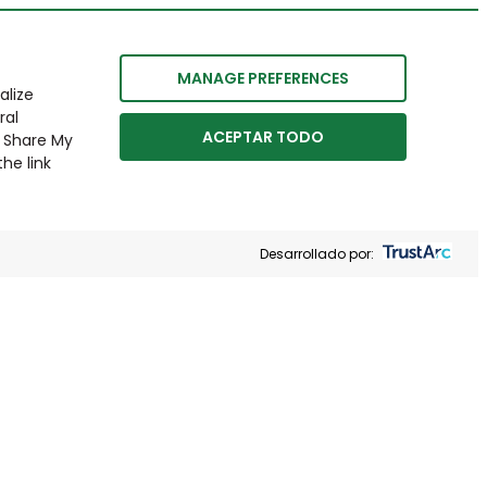
MANAGE PREFERENCES
alize
ral
ACEPTAR TODO
r Share My
he link
Desarrollado por: