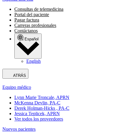
Consultas de telemedicina
Portal del paciente
Pagar factura
Carreras profesionales
Contáctanos
Español
English
ATRÁS
Equipo médico
Lynn Marie Troncale, APRN
McKenna Devlin, PA-C
Derek Holman-Hicks , PA-C
Jessica Teplicek, APRN
Ver todos los proveedores
Nuevos pacientes