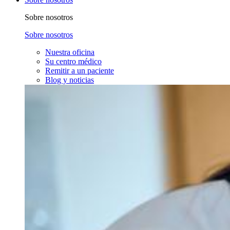
Sobre nosotros
Sobre nosotros
Nuestra oficina
Su centro médico
Remitir a un paciente
Blog y noticias