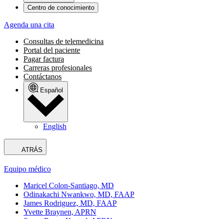
Centro de conocimiento
Agenda una cita
Consultas de telemedicina
Portal del paciente
Pagar factura
Carreras profesionales
Contáctanos
Español
English
ATRÁS
Equipo médico
Maricel Colon-Santiago, MD
Odinakachi Nwankwo, MD, FAAP
James Rodriguez, MD, FAAP
Yvette Braynen, APRN