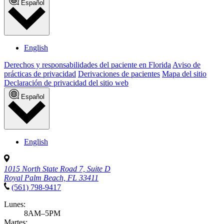
Español
English
Derechos y responsabilidades del paciente en Florida
Aviso de
prácticas de privacidad
Derivaciones de pacientes
Mapa del sitio
Declaración de privacidad del sitio web
Español
English
1015 North State Road 7, Suite D
Royal Palm Beach, FL 33411
(561) 798-9417
Lunes:
8AM–5PM
Martes: