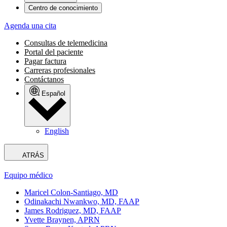
Centro de conocimiento
Agenda una cita
Consultas de telemedicina
Portal del paciente
Pagar factura
Carreras profesionales
Contáctanos
Español
English
ATRÁS
Equipo médico
Maricel Colon-Santiago, MD
Odinakachi Nwankwo, MD, FAAP
James Rodriguez, MD, FAAP
Yvette Braynen, APRN