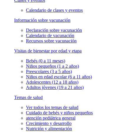
Clases y eventos
Calendario de clases y eventos
Información sobre vacunación
Declaración sobre vacunación
Calendario de vacunación
Recursos sobre vacunación
Visitas de bienestar por edad y etapa
Bebés (0 a 11 meses)
Niños pequeños (1 a 2 años)
Preescolares (3 a 5 años)
Niños en edad escolar (6 a 11 años)
Adolescentes (12 a 18 años)
Adultos jóvenes (19 a 21 años)
Temas de salud
Ver todos los temas de salud
Cuidado de bebés y niños pequeños
atención pediátrica general
Crecimiento y desarrollo
Nutrición y alimentación