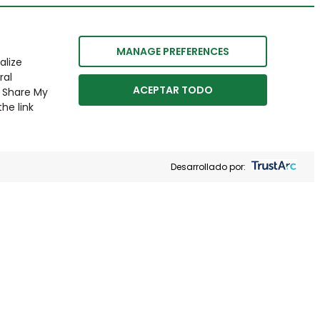
MANAGE PREFERENCES
alize
ral
ACEPTAR TODO
r Share My
he link
Desarrollado por: