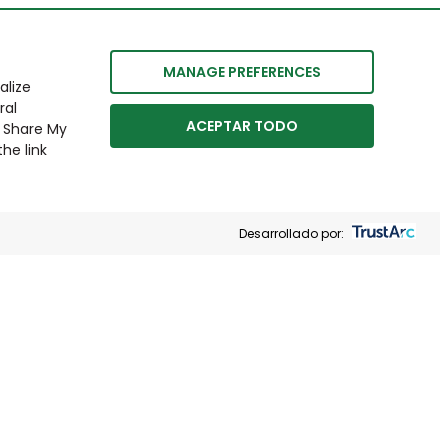
MANAGE PREFERENCES
alize
ral
ACEPTAR TODO
r Share My
he link
Desarrollado por: