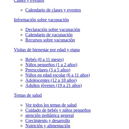
Clases y eventos
Calendario de clases y eventos
Información sobre vacunación
Declaración sobre vacunación
Calendario de vacunación
Recursos sobre vacunación
Visitas de bienestar por edad y etapa
Bebés (0 a 11 meses)
Niños pequeños (1 a 2 años)
Preescolares (3 a 5 años)
Niños en edad escolar (6 a 11 años)
Adolescentes (12 a 18 años)
Adultos jóvenes (19 a 21 años)
Temas de salud
Ver todos los temas de salud
Cuidado de bebés y niños pequeños
atención pediátrica general
Crecimiento y desarrollo
Nutrición y alimentación