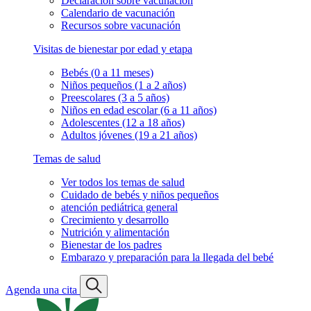
Declaración sobre vacunación
Calendario de vacunación
Recursos sobre vacunación
Visitas de bienestar por edad y etapa
Bebés (0 a 11 meses)
Niños pequeños (1 a 2 años)
Preescolares (3 a 5 años)
Niños en edad escolar (6 a 11 años)
Adolescentes (12 a 18 años)
Adultos jóvenes (19 a 21 años)
Temas de salud
Ver todos los temas de salud
Cuidado de bebés y niños pequeños
atención pediátrica general
Crecimiento y desarrollo
Nutrición y alimentación
Bienestar de los padres
Embarazo y preparación para la llegada del bebé
Agenda una cita