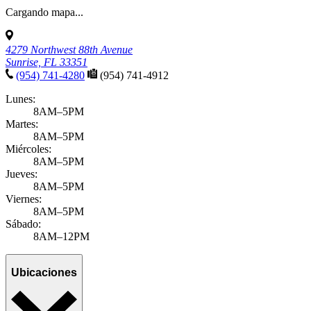
Cargando mapa...
4279 Northwest 88th Avenue
Sunrise, FL 33351
(954) 741-4280
(954) 741-4912
Lunes:
8AM–5PM
Martes:
8AM–5PM
Miércoles:
8AM–5PM
Jueves:
8AM–5PM
Viernes:
8AM–5PM
Sábado:
8AM–12PM
Ubicaciones