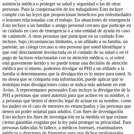
asistencia médica o proteger su salud y seguridad o las de otras
personas. Para la compensación de los trabajadores Esto incluye
cumplir con las leyes que proporcionan beneficios por enfermedades
o lesiones relacionadas con el trabajo. En situaciones de emergencia
Esto incluye a un familiar o amigo personal cercano que participe en
su cuidado en caso de emergencia o a una entidad de ayuda en caso
de catástrofe. A otras personas que participan en su cuidado Esto
incluye, bajo circunstancias limitadas, a un afiliado a su familia, un
pariente, un colega cercano u otra persona que usted identifique y
que esté directamente involucrada en el cuidado de su salud o en el
pago de facturas relacionadas con su atención médica; o, si usted
está gravemente herido y no puede tomar una decisión de atención
médica por sí mismo, podemos divulgar su PHI a un afiliado a la
familia si determinamos que la divulgación es lo mejor para usted. Si
no desea que se comparta esta información, puede aplicar que se
restrinjan estas divulgaciones como se indica más adelante en este
Aviso. A representantes personales Esto incluye la divulgación de la
PHI a personas que usted autorizó para que actúen en su nombre, o
a personas que tienen el derecho legal de actuar en su nombre, como
los padres en el caso de menores no emancipados y las personas que
tienen un poder notarial para adultos. Con fines de investigación
Esto incluye los fines de investigación en la medida en que existan
ciertas garantías exigidas por la ley para proteger su privacidad. Para
personas fallecidas Si fallece, a médicos forenses, examinadores
médicos y directores de funerarias para que dichos profesionales