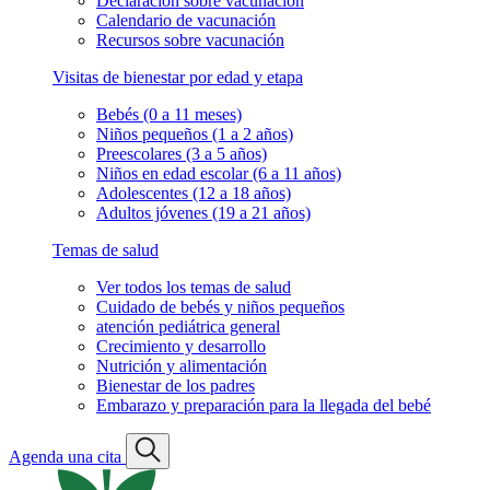
Declaración sobre vacunación
Calendario de vacunación
Recursos sobre vacunación
Visitas de bienestar por edad y etapa
Bebés (0 a 11 meses)
Niños pequeños (1 a 2 años)
Preescolares (3 a 5 años)
Niños en edad escolar (6 a 11 años)
Adolescentes (12 a 18 años)
Adultos jóvenes (19 a 21 años)
Temas de salud
Ver todos los temas de salud
Cuidado de bebés y niños pequeños
atención pediátrica general
Crecimiento y desarrollo
Nutrición y alimentación
Bienestar de los padres
Embarazo y preparación para la llegada del bebé
Agenda una cita