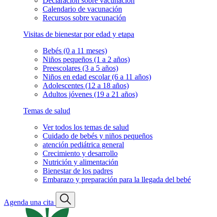
Declaración sobre vacunación
Calendario de vacunación
Recursos sobre vacunación
Visitas de bienestar por edad y etapa
Bebés (0 a 11 meses)
Niños pequeños (1 a 2 años)
Preescolares (3 a 5 años)
Niños en edad escolar (6 a 11 años)
Adolescentes (12 a 18 años)
Adultos jóvenes (19 a 21 años)
Temas de salud
Ver todos los temas de salud
Cuidado de bebés y niños pequeños
atención pediátrica general
Crecimiento y desarrollo
Nutrición y alimentación
Bienestar de los padres
Embarazo y preparación para la llegada del bebé
Agenda una cita