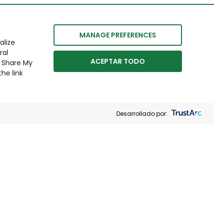
MANAGE PREFERENCES
alize
ral
ACEPTAR TODO
r Share My
he link
Desarrollado por: