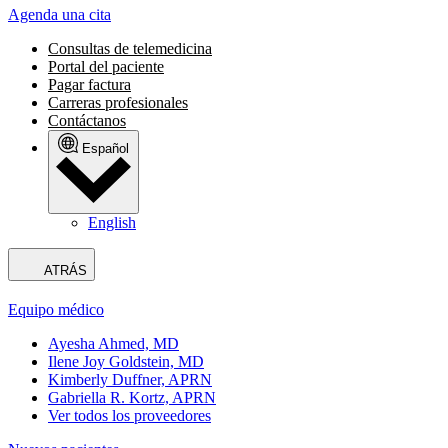
Agenda una cita
Consultas de telemedicina
Portal del paciente
Pagar factura
Carreras profesionales
Contáctanos
Español
English
ATRÁS
Equipo médico
Ayesha Ahmed, MD
Ilene Joy Goldstein, MD
Kimberly Duffner, APRN
Gabriella R. Kortz, APRN
Ver todos los proveedores