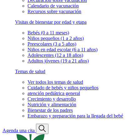
Declaración sobre vacunación
Calendario de vacunación
Recursos sobre vacunación
Visitas de bienestar por edad y etapa
Bebés (0 a 11 meses)
Niños pequeños (1 a 2 años)
Preescolares (3 a 5 años)
Niños en edad escolar (6 a 11 años)
Adolescentes (12 a 18 años)
Adultos jóvenes (19 a 21 años)
Temas de salud
Ver todos los temas de salud
Cuidado de bebés y niños pequeños
atención pediátrica general
Crecimiento y desarrollo
Nutrición y alimentación
Bienestar de los padres
Embarazo y preparación para la llegada del bebé
Agenda una cita