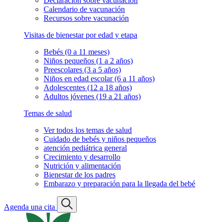
Declaración sobre vacunación
Calendario de vacunación
Recursos sobre vacunación
Visitas de bienestar por edad y etapa
Bebés (0 a 11 meses)
Niños pequeños (1 a 2 años)
Preescolares (3 a 5 años)
Niños en edad escolar (6 a 11 años)
Adolescentes (12 a 18 años)
Adultos jóvenes (19 a 21 años)
Temas de salud
Ver todos los temas de salud
Cuidado de bebés y niños pequeños
atención pediátrica general
Crecimiento y desarrollo
Nutrición y alimentación
Bienestar de los padres
Embarazo y preparación para la llegada del bebé
Agenda una cita