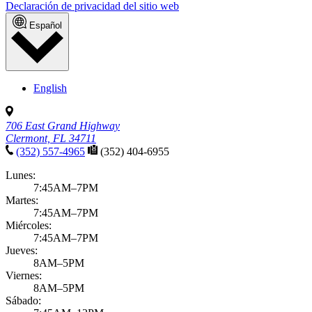
Declaración de privacidad del sitio web
Español
English
706 East Grand Highway
Clermont, FL 34711
(352) 557-4965
(352) 404-6955
Lunes:
7:45AM–7PM
Martes:
7:45AM–7PM
Miércoles:
7:45AM–7PM
Jueves:
8AM–5PM
Viernes:
8AM–5PM
Sábado: