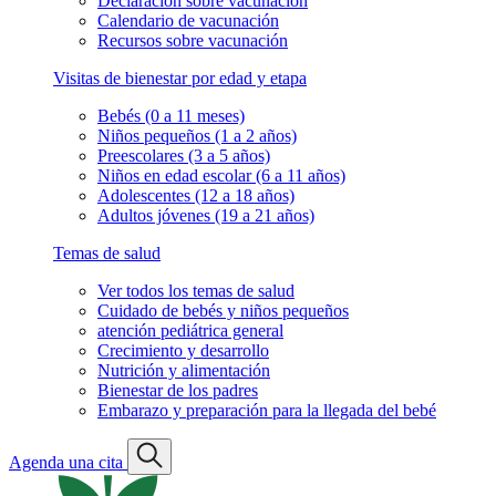
Declaración sobre vacunación
Calendario de vacunación
Recursos sobre vacunación
Visitas de bienestar por edad y etapa
Bebés (0 a 11 meses)
Niños pequeños (1 a 2 años)
Preescolares (3 a 5 años)
Niños en edad escolar (6 a 11 años)
Adolescentes (12 a 18 años)
Adultos jóvenes (19 a 21 años)
Temas de salud
Ver todos los temas de salud
Cuidado de bebés y niños pequeños
atención pediátrica general
Crecimiento y desarrollo
Nutrición y alimentación
Bienestar de los padres
Embarazo y preparación para la llegada del bebé
Agenda una cita