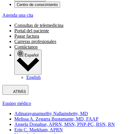
Centro de conocimiento
Agenda una cita
Consultas de telemedicina
Portal del paciente
Pagar factura
Carreras profesionales
Contáctanos
Español
English
ATRÁS
Equipo médico
Adinarayanamurthy Nallamshetty, MD
Melissa A. Zegarra Bustamante, MD, FAAP
Angela Donahue, APRN, MSN, PNP-PC, BSN, RN
Erin C. Markham, APRN