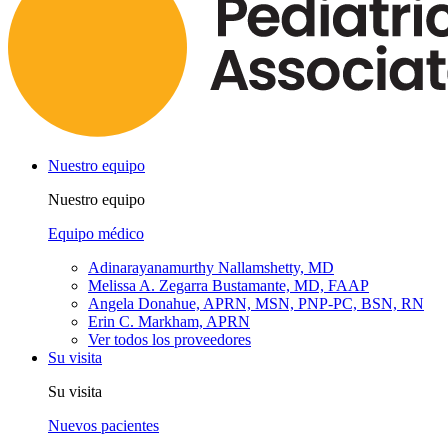
Nuestro equipo
Nuestro equipo
Equipo médico
Adinarayanamurthy Nallamshetty, MD
Melissa A. Zegarra Bustamante, MD, FAAP
Angela Donahue, APRN, MSN, PNP-PC, BSN, RN
Erin C. Markham, APRN
Ver todos los proveedores
Su visita
Su visita
Nuevos pacientes