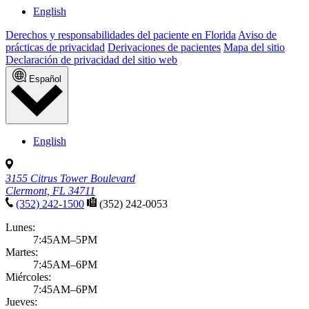
English
Derechos y responsabilidades del paciente en Florida
Aviso de
prácticas de privacidad
Derivaciones de pacientes
Mapa del sitio
Declaración de privacidad del sitio web
Español
English
3155 Citrus Tower Boulevard
Clermont, FL 34711
(352) 242-1500
(352) 242-0053
Lunes:
7:45AM–5PM
Martes:
7:45AM–6PM
Miércoles:
7:45AM–6PM
Jueves: