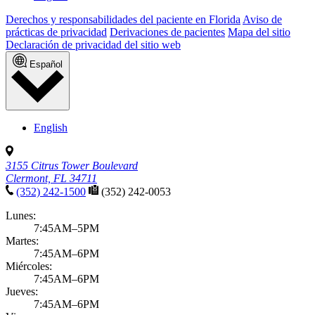
Derechos y responsabilidades del paciente en Florida
Aviso de
prácticas de privacidad
Derivaciones de pacientes
Mapa del sitio
Declaración de privacidad del sitio web
Español
English
3155 Citrus Tower Boulevard
Clermont, FL 34711
(352) 242-1500
(352) 242-0053
Lunes:
7:45AM–5PM
Martes:
7:45AM–6PM
Miércoles:
7:45AM–6PM
Jueves:
7:45AM–6PM