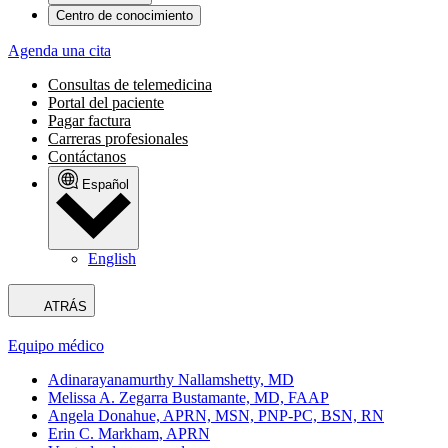
Centro de conocimiento
Agenda una cita
Consultas de telemedicina
Portal del paciente
Pagar factura
Carreras profesionales
Contáctanos
Español
English
ATRÁS
Equipo médico
Adinarayanamurthy Nallamshetty, MD
Melissa A. Zegarra Bustamante, MD, FAAP
Angela Donahue, APRN, MSN, PNP-PC, BSN, RN
Erin C. Markham, APRN