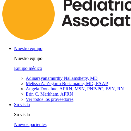
Nuestro equipo
Nuestro equipo
Equipo médico
Adinarayanamurthy Nallamshetty, MD
Melissa A. Zegarra Bustamante, MD, FAAP
Angela Donahue, APRN, MSN, PNP-PC, BSN, RN
Erin C. Markham, APRN
Ver todos los proveedores
Su visita
Su visita
Nuevos pacientes