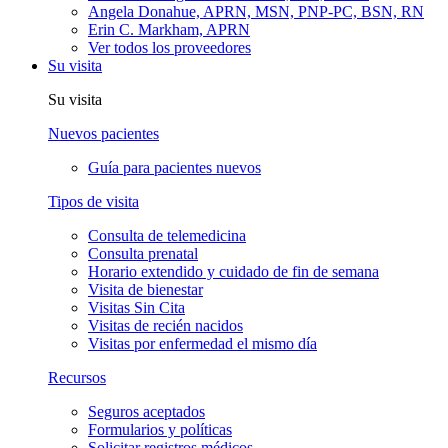
Angela Donahue, APRN, MSN, PNP-PC, BSN, RN
Erin C. Markham, APRN
Ver todos los proveedores
Su visita
Su visita
Nuevos pacientes
Guía para pacientes nuevos
Tipos de visita
Consulta de telemedicina
Consulta prenatal
Horario extendido y cuidado de fin de semana
Visita de bienestar
Visitas Sin Cita
Visitas de recién nacidos
Visitas por enfermedad el mismo día
Recursos
Seguros aceptados
Formularios y políticas
Solicitar registros médicos