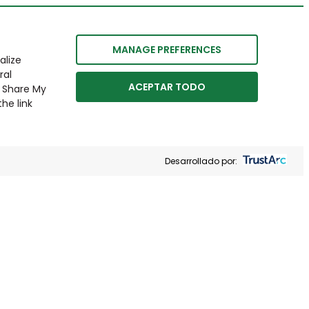
MANAGE PREFERENCES
alize
ral
ACEPTAR TODO
r Share My
he link
Desarrollado por: