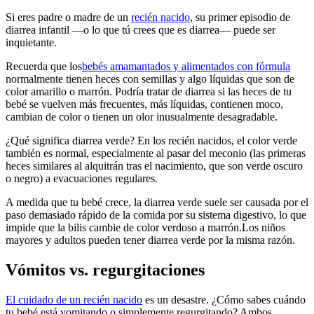
Si eres padre o madre de un
recién nacido
, su primer episodio de
diarrea infantil —o lo que tú crees que es diarrea— puede ser
inquietante.
Recuerda que
los
bebés amamantados y alimentados con fórmula
normalmente tienen heces con semillas y algo líquidas que son de
color amarillo o marrón. Podría tratar de diarrea si las heces de tu
bebé se vuelven más frecuentes, más líquidas, contienen moco,
cambian de color o tienen un olor inusualmente desagradable.
¿Qué significa diarrea verde? En los recién nacidos, el color verde
también es normal, especialmente al pasar del meconio (las primeras
heces similares al alquitrán tras el nacimiento, que son verde oscuro
o negro) a evacuaciones regulares.
A medida que tu bebé crece, la diarrea verde suele ser causada por el
paso demasiado rápido de la comida por su sistema digestivo, lo que
impide que la bilis cambie de color verdoso a marrón.
Los niños
mayores y adultos pueden tener diarrea verde por la misma razón.
Vómitos vs. regurgitaciones
El cuidado de un recién nacido
es un desastre. ¿Cómo sabes cuándo
tu bebé está vomitando o simplemente regurgitando? Ambos