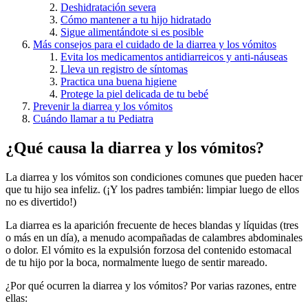
Deshidratación severa
Cómo mantener a tu hijo hidratado
Sigue alimentándote si es posible
Más consejos para el cuidado de la diarrea y los vómitos
Evita los medicamentos antidiarreicos y anti-náuseas
Lleva un registro de síntomas
Practica una buena higiene
Protege la piel delicada de tu bebé
Prevenir la diarrea y los vómitos
Cuándo llamar a tu Pediatra
¿Qué causa la diarrea y los vómitos?
La diarrea y los vómitos son condiciones comunes que pueden hacer
que tu hijo sea infeliz. (¡Y los padres también: limpiar luego de ellos
no es divertido!)
La diarrea es la aparición frecuente de heces blandas y líquidas (tres
o más en un día), a menudo acompañadas de calambres abdominales
o dolor. El vómito es la expulsión forzosa del contenido estomacal
de tu hijo por la boca, normalmente luego de sentir mareado.
¿Por qué ocurren la diarrea y los vómitos? Por varias razones, entre
ellas: