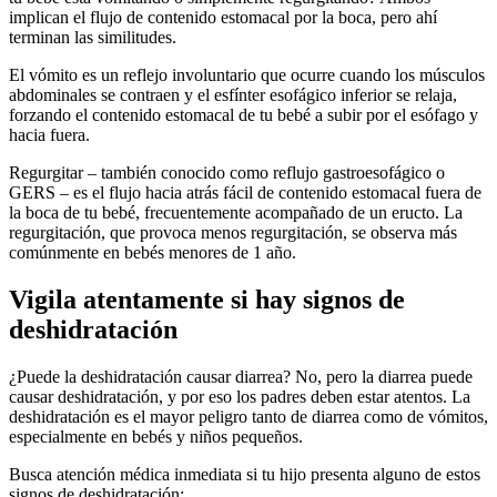
implican el flujo de contenido estomacal por la boca, pero ahí
terminan las similitudes.
El vómito es un reflejo involuntario que ocurre cuando los músculos
abdominales se contraen y el esfínter esofágico inferior se relaja,
forzando el contenido estomacal de tu bebé a subir por el esófago y
hacia fuera.
Regurgitar – también conocido como reflujo gastroesofágico o
GERS – es el flujo hacia atrás fácil de contenido estomacal fuera de
la boca de tu bebé, frecuentemente acompañado de un eructo. La
regurgitación, que provoca menos regurgitación, se observa más
comúnmente en bebés menores de 1 año.
Vigila atentamente si hay signos de
deshidratación
¿Puede la deshidratación causar diarrea? No, pero la diarrea puede
causar deshidratación, y por eso los padres deben estar atentos.
La
deshidratación es el mayor peligro tanto de diarrea como de vómitos,
especialmente en bebés y niños pequeños.
Busca atención médica inmediata si tu hijo presenta alguno de estos
signos de deshidratación: