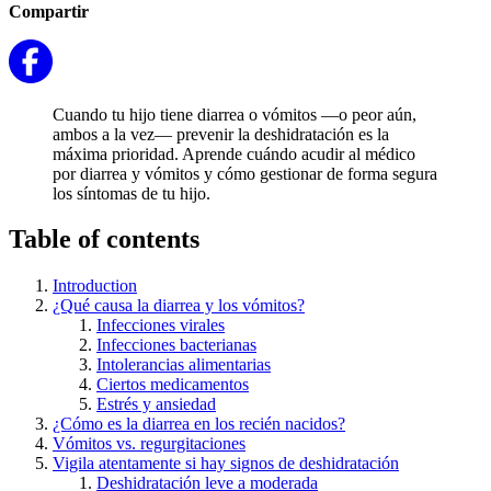
Compartir
Cuando tu hijo tiene diarrea o vómitos —o peor aún,
ambos a la vez— prevenir la deshidratación es la
máxima prioridad. Aprende cuándo acudir al médico
por diarrea y vómitos y cómo gestionar de forma segura
los síntomas de tu hijo.
Table of contents
Introduction
¿Qué causa la diarrea y los vómitos?
Infecciones virales
Infecciones bacterianas
Intolerancias alimentarias
Ciertos medicamentos
Estrés y ansiedad
¿Cómo es la diarrea en los recién nacidos?
Vómitos vs. regurgitaciones
Vigila atentamente si hay signos de deshidratación
Deshidratación leve a moderada