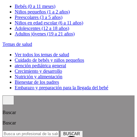
Bebés (0 a 11 meses)
Niños pequeños (1 a 2 años)
Preescolares (3 a 5 años)
Niños en edad escolar (6 a 11 años)
Adolescentes (12 a 18 años)
Adultos jóvenes (19 a 21 años)
Temas de salud
Ver todos los temas de salud
Cuidado de bebés y niños pequeños
atención pediátrica general
Crecimiento y desarrollo
Nutrición y alimentación
Bienestar de los padres
Embarazo y preparación para la llegada del bebé
Buscar
Buscar
BUSCAR