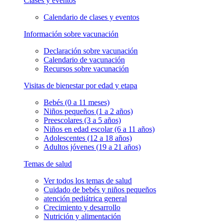
Clases y eventos
Calendario de clases y eventos
Información sobre vacunación
Declaración sobre vacunación
Calendario de vacunación
Recursos sobre vacunación
Visitas de bienestar por edad y etapa
Bebés (0 a 11 meses)
Niños pequeños (1 a 2 años)
Preescolares (3 a 5 años)
Niños en edad escolar (6 a 11 años)
Adolescentes (12 a 18 años)
Adultos jóvenes (19 a 21 años)
Temas de salud
Ver todos los temas de salud
Cuidado de bebés y niños pequeños
atención pediátrica general
Crecimiento y desarrollo
Nutrición y alimentación