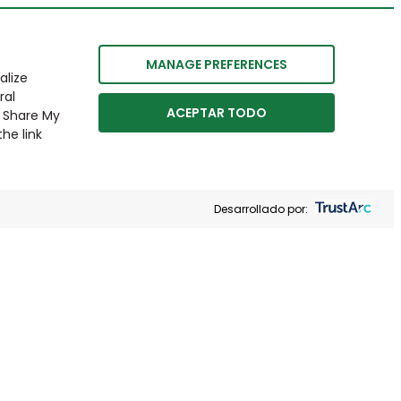
MANAGE PREFERENCES
alize
ral
ACEPTAR TODO
r Share My
he link
Desarrollado por: