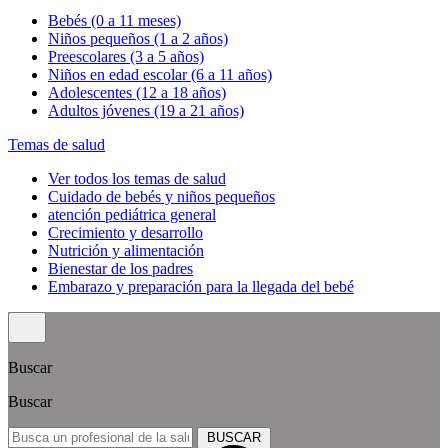
Bebés (0 a 11 meses)
Niños pequeños (1 a 2 años)
Preescolares (3 a 5 años)
Niños en edad escolar (6 a 11 años)
Adolescentes (12 a 18 años)
Adultos jóvenes (19 a 21 años)
Temas de salud
Ver todos los temas de salud
Cuidado de bebés y niños pequeños
atención pediátrica general
Crecimiento y desarrollo
Nutrición y alimentación
Bienestar de los padres
Embarazo y preparación para la llegada del bebé
Buscar
Buscar
BUSCAR