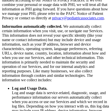
handled according to our Notice of Privacy Practices. If we ever
combine your personal or usage data with PHI, we will treat all that
information as PHI going forward. If you have questions about how
we manage your PHI, please refer to the PAFC Notice of Patient
Privacy or contact us directly at
privacy@pediatricassociates.com
.
Information automatically collected.
We automatically collect
certain information when you visit, use, or navigate our Services.
This information does not reveal your specific identity (like your
name or contact information) but may include device and usage
information, such as your IP address, browser and device
characteristics, operating system, language preferences, referring
URLs, device name, country, location, information about how and
when you use our Services, and other technical information. This
information is primarily needed to maintain the security and
operation of our Services, and for our internal analytics and
reporting purposes. Like many businesses, we also collect
information through cookies and similar technologies. The
information we collect includes:
Log and Usage Data.
Log and usage data is service-related, diagnostic, usage, and
performance information our servers automatically collect
when you access or use our Services and which we record in
log files. Depending on how you interact with us, this log data
may include your IP address, device information, browser