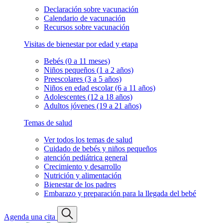
Declaración sobre vacunación
Calendario de vacunación
Recursos sobre vacunación
Visitas de bienestar por edad y etapa
Bebés (0 a 11 meses)
Niños pequeños (1 a 2 años)
Preescolares (3 a 5 años)
Niños en edad escolar (6 a 11 años)
Adolescentes (12 a 18 años)
Adultos jóvenes (19 a 21 años)
Temas de salud
Ver todos los temas de salud
Cuidado de bebés y niños pequeños
atención pediátrica general
Crecimiento y desarrollo
Nutrición y alimentación
Bienestar de los padres
Embarazo y preparación para la llegada del bebé
Agenda una cita