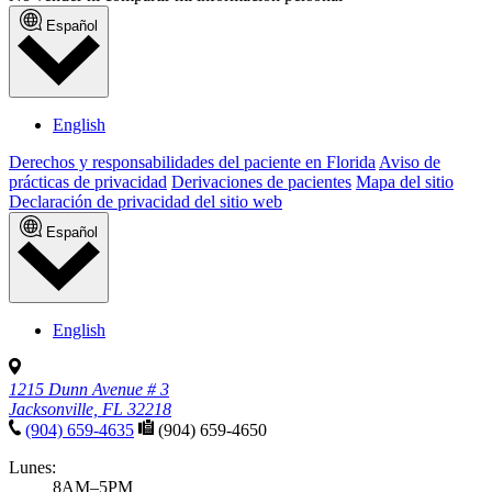
Español
English
Derechos y responsabilidades del paciente en Florida
Aviso de
prácticas de privacidad
Derivaciones de pacientes
Mapa del sitio
Declaración de privacidad del sitio web
Español
English
1215 Dunn Avenue # 3
Jacksonville, FL 32218
(904) 659-4635
(904) 659-4650
Lunes:
8AM–5PM