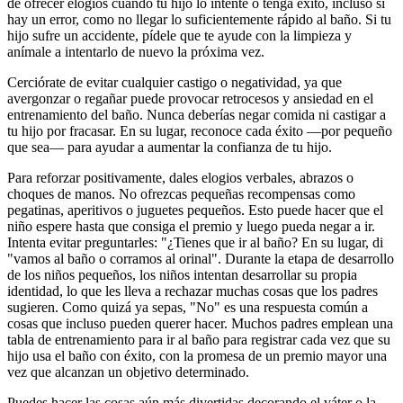
de ofrecer elogios cuando tu hijo lo intente o tenga éxito, incluso si
hay un error, como no llegar lo suficientemente rápido al baño. Si tu
hijo sufre un accidente, pídele que te ayude con la limpieza y
anímale a intentarlo de nuevo la próxima vez.
Cerciórate de evitar cualquier castigo o negatividad, ya que
avergonzar o regañar puede provocar retrocesos y ansiedad en el
entrenamiento del baño. Nunca deberías negar comida ni castigar a
tu hijo por fracasar. En su lugar, reconoce cada éxito —por pequeño
que sea— para ayudar a aumentar la confianza de tu hijo.
Para reforzar positivamente, dales elogios verbales, abrazos o
choques de manos. No ofrezcas pequeñas recompensas como
pegatinas, aperitivos o juguetes pequeños. Esto puede hacer que el
niño espere hasta que consiga el premio y luego pueda negar a ir.
Intenta evitar preguntarles: "¿Tienes que ir al baño? En su lugar, di
"vamos al baño o corramos al orinal". Durante la etapa de desarrollo
de los niños pequeños, los niños intentan desarrollar su propia
identidad, lo que les lleva a rechazar muchas cosas que los padres
sugieren. Como quizá ya sepas, "No" es una respuesta común a
cosas que incluso pueden querer hacer. Muchos padres emplean una
tabla de entrenamiento para ir al baño para registrar cada vez que su
hijo usa el baño con éxito, con la promesa de un premio mayor una
vez que alcanzan un objetivo determinado.
Puedes hacer las cosas aún más divertidas decorando el váter o la