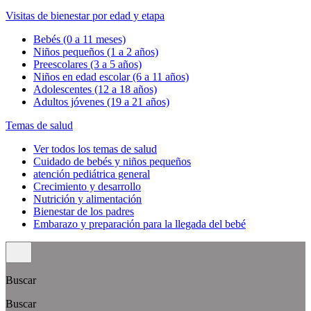
Visitas de bienestar por edad y etapa
Bebés (0 a 11 meses)
Niños pequeños (1 a 2 años)
Preescolares (3 a 5 años)
Niños en edad escolar (6 a 11 años)
Adolescentes (12 a 18 años)
Adultos jóvenes (19 a 21 años)
Temas de salud
Ver todos los temas de salud
Cuidado de bebés y niños pequeños
atención pediátrica general
Crecimiento y desarrollo
Nutrición y alimentación
Bienestar de los padres
Embarazo y preparación para la llegada del bebé
Buscar
Buscar