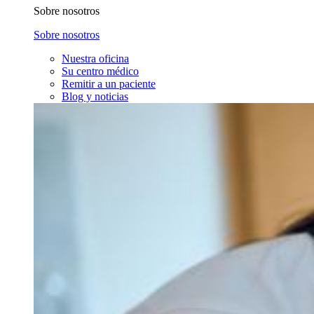
Sobre nosotros
Sobre nosotros
Nuestra oficina
Su centro médico
Remitir a un paciente
Blog y noticias