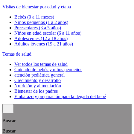
Visitas de bienestar por edad y etapa
Bebés (0 a 11 meses)
Niños pequeños (1 a 2 años)
Preescolares (3 a 5 años)
Niños en edad escolar (6 a 11 años)
Adolescentes (12 a 18 años)
Adultos jóvenes (19 a 21 años)
Temas de salud
Ver todos los temas de salud
Cuidado de bebés y niños pequeños
atención pediátrica general
Crecimiento y desarrollo
Nutrición y alimentación
Bienestar de los padres
Embarazo y preparación para la llegada del bebé
Buscar
Buscar