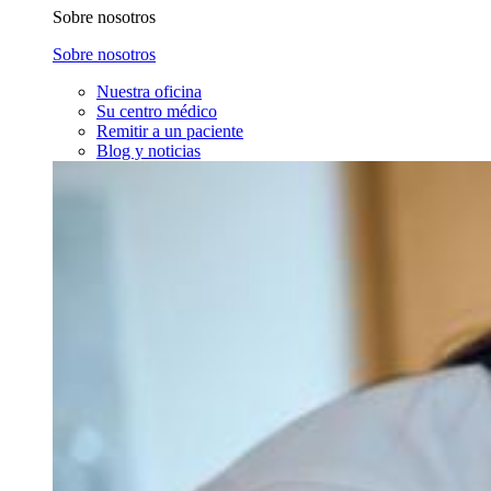
Sobre nosotros
Sobre nosotros
Nuestra oficina
Su centro médico
Remitir a un paciente
Blog y noticias