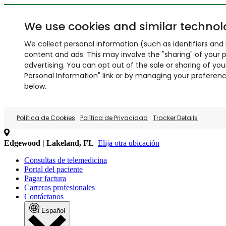
We use cookies and similar technol
We collect personal information (such as identifiers and i
content and ads. This may involve the "sharing" of your p
advertising. You can opt out of the sale or sharing of you
Personal Information" link or by managing your preferences
below.
Política de Cookies
Política de Privacidad
Tracker Details
Edgewood | Lakeland, FL
Elija otra ubicación
Consultas de telemedicina
Portal del paciente
Pagar factura
Carreras profesionales
Contáctanos
Español