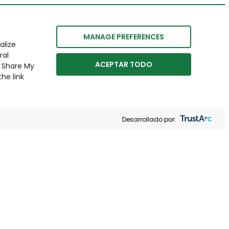
MANAGE PREFERENCES
alize
ral
ACEPTAR TODO
r Share My
he link
Desarrollado por: