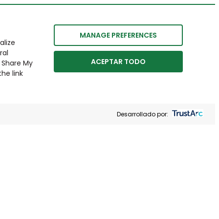
MANAGE PREFERENCES
alize
ral
ACEPTAR TODO
r Share My
he link
Desarrollado por: