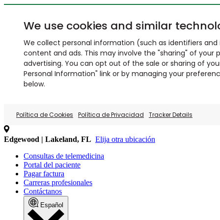
We use cookies and similar technol
We collect personal information (such as identifiers and i
content and ads. This may involve the "sharing" of your p
advertising. You can opt out of the sale or sharing of you
Personal Information" link or by managing your preferences
below.
Política de Cookies
Política de Privacidad
Tracker Details
Edgewood | Lakeland, FL
Elija otra ubicación
Consultas de telemedicina
Portal del paciente
Pagar factura
Carreras profesionales
Contáctanos
Español