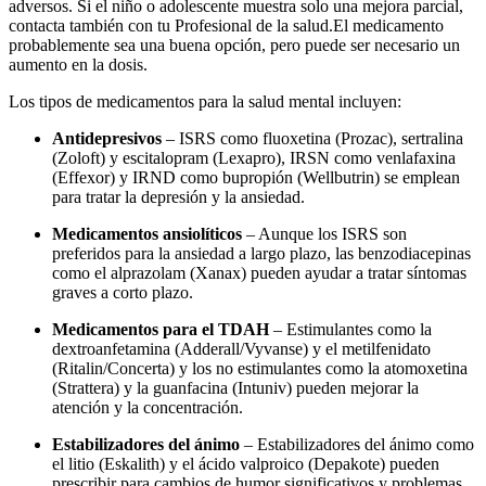
adversos. Si el niño o adolescente muestra solo una mejora parcial,
contacta también con tu Profesional de la salud.
El medicamento
probablemente sea una buena opción, pero puede ser necesario un
aumento en la dosis.
Los tipos de medicamentos para la salud mental incluyen:
Antidepresivos
– ISRS como fluoxetina (Prozac), sertralina
(Zoloft) y escitalopram (Lexapro), IRSN como venlafaxina
(Effexor) y IRND como bupropión (Wellbutrin) se emplean
para tratar la depresión y la ansiedad.
Medicamentos ansiolíticos
– Aunque los ISRS son
preferidos para la ansiedad a largo plazo, las benzodiacepinas
como el alprazolam (Xanax) pueden ayudar a tratar síntomas
graves a corto plazo.
Medicamentos para el TDAH
– Estimulantes como la
dextroanfetamina (Adderall/Vyvanse) y el metilfenidato
(Ritalin/Concerta) y los no estimulantes como la atomoxetina
(Strattera) y la guanfacina (Intuniv) pueden mejorar la
atención y la concentración.
Estabilizadores del ánimo
– Estabilizadores del ánimo como
el litio (Eskalith) y el ácido valproico (Depakote) pueden
prescribir para cambios de humor significativos y problemas