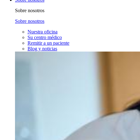
Sobre nosotros
Sobre nosotros
Nuestra oficina
Su centro médico
Remitir a un paciente
Blog y noticias