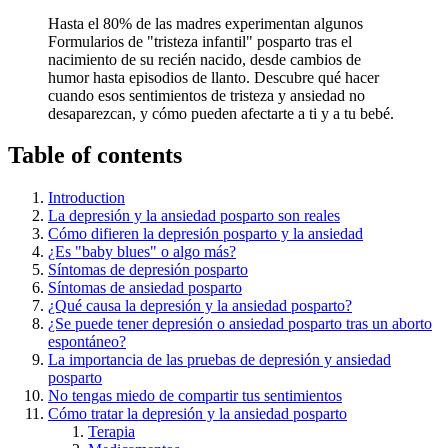
Hasta el 80% de las madres experimentan algunos
Formularios de "tristeza infantil" posparto tras el
nacimiento de su recién nacido, desde cambios de
humor hasta episodios de llanto. Descubre qué hacer
cuando esos sentimientos de tristeza y ansiedad no
desaparezcan, y cómo pueden afectarte a ti y a tu bebé.
Table of contents
Introduction
La depresión y la ansiedad posparto son reales
Cómo difieren la depresión posparto y la ansiedad
¿Es "baby blues" o algo más?
Síntomas de depresión posparto
Síntomas de ansiedad posparto
¿Qué causa la depresión y la ansiedad posparto?
¿Se puede tener depresión o ansiedad posparto tras un aborto
espontáneo?
La importancia de las pruebas de depresión y ansiedad
posparto
No tengas miedo de compartir tus sentimientos
Cómo tratar la depresión y la ansiedad posparto
Terapia