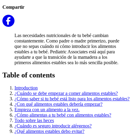
Compartir
Las necesidades nutricionales de tu bebé cambian
constantemente. Como padre o madre primerizo, puede
que no sepas cuándo ni cómo introducir los alimentos
estables a tu bebé. Pediatric Associates está aquí para
ayudarte a que la transición de la mamadera a los
primeros alimentos estables sea lo más sencilla posible.
Table of contents
Introduction
¿Cuándo se debe empezar a comer alimentos estables?
¿Cómo saber si tu bebé está listo para los alimentos estables?
¿Con qué alimentos estables debería empezar?
Empieza con un alimento a la vez.
¿Cómo alimentas a tu bebé con alimentos estables?
Todo sobre las heces
¿Cuándo es seguro introducir alérgenos?
¿Qué alimentos estables debo evitar?