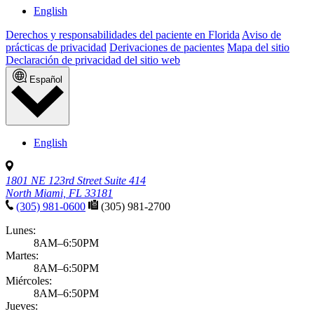
Growth & development
Adolescent mental health
Published November 11, 2025