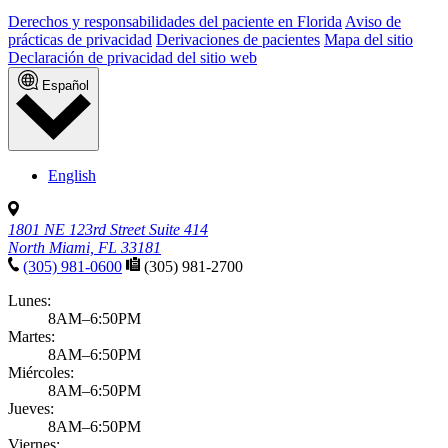
Derechos y responsabilidades del paciente en Florida
Aviso de
prácticas de privacidad
Derivaciones de pacientes
Mapa del sitio
Declaración de privacidad del sitio web
Español
English
1801 NE 123rd Street Suite 414
North Miami, FL 33181
(305) 981-0600
(305) 981-2700
Lunes:
8AM–6:50PM
Martes:
8AM–6:50PM
Miércoles:
8AM–6:50PM
Jueves:
8AM–6:50PM
Viernes: