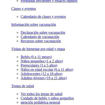
Preguntas frecuentes y enlaces rápidos
Clases y eventos
Calendario de clases y eventos
Información sobre vacunación
Declaración sobre vacunación
Calendario de vacunación
Recursos sobre vacunación
Visitas de bienestar por edad y etapa
Bebés (0 a 11 meses)
Niños pequeños (1 a 2 años)
Preescolares (3 a 5 años)
Niños en edad escolar (6 a 11 años)
Adolescentes (12 a 18 años)
Adultos jóvenes (19 a 21 años)
Temas de salud
Ver todos los temas de salud
Cuidado de bebés y niños pequeños
atención pediátrica general