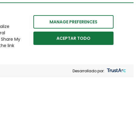
MANAGE PREFERENCES
alize
ral
ACEPTAR TODO
r Share My
he link
Desarrollado por: